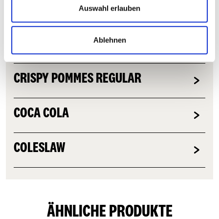
THE ORIGINAL DELUXE BURGER
Auswahl erlauben
Ablehnen
HOT WINGS
CRISPY POMMES REGULAR
COCA COLA
COLESLAW
ÄHNLICHE PRODUKTE