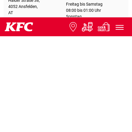
Haider Straße 38,
Freitag bis Samstag
4052 Ansfelden,
08:00 bis 01:00 Uhr
AT
Sonntag
Geschlossen
08:00 bis 00:00 Uhr
Details
Abholung Click & Collect
KFC Brunn am Gebirge
Öffnungszeiten
Montag bis Sonntag
mit Drive Thru
QUALITÄT
11:00 bis 22:00 Uhr
Hubatschstraße 3 Brunn am
Wir haben geöffnet! Komm zu
Gebirge,
uns und genieße unser
2345 Brunn,
BEI KFC
#huhnwiderstehliches Chicken!
AT
Geschlossen
Details
KFC Columbus Center
Öffnungszeiten
Montag bis Sonntag
Columbusplatz 7/8,
10:00 bis 23:00 Uhr
1100 Wien,
We are open! Kommt und
AT