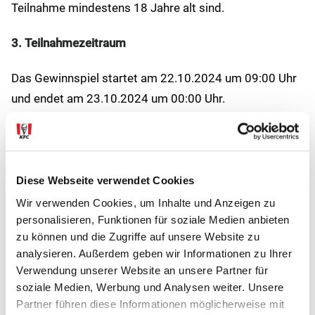
Teilnahme mindestens 18 Jahre alt sind.
3. Teilnahmezeitraum
Das Gewinnspiel startet am 22.10.2024 um 09:00 Uhr
und endet am 23.10.2024 um 00:00 Uhr.
4. Teilnahmevoraussetzungen
Um an dem Gewinnspiel teilzunehmen, müssen die
Diese Webseite verwendet Cookies
Teilnehmer ein Foto oder Video ihres KFC
Wir verwenden Cookies, um Inhalte und Anzeigen zu
Kaffeerlebnisses von der Veranstaltung "Consumer
personalisieren, Funktionen für soziale Medien anbieten
Day" auf einem ihrer öffentlichen Social Media Profile
zu können und die Zugriffe auf unsere Website zu
(Instagram oder Facebook) posten und dabei den KFC
analysieren. Außerdem geben wir Informationen zu Ihrer
Austria Account (@kfc_austria @kfc.austria oder
Verwendung unserer Website an unsere Partner für
soziale Medien, Werbung und Analysen weiter. Unsere
@kfc.oesterreich) taggen. Die Teilnahme ist nur einmal
Partner führen diese Informationen möglicherweise mit
pro Person erlaubt.