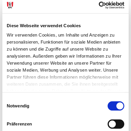
Diese Webseite verwendet Cookies
Wir verwenden Cookies, um Inhalte und Anzeigen zu
personalisieren, Funktionen für soziale Medien anbieten
zu können und die Zugriffe auf unsere Website zu
analysieren. Außerdem geben wir Informationen zu Ihrer
Verwendung unserer Website an unsere Partner für
soziale Medien, Werbung und Analysen weiter. Unsere
Saftig & knusprig zugleich? Aufgrund der doppelten
Partner führen diese Informationen möglicherweise mit
Panade sind die mild gewürzten Crispy Strips das
weiteren Daten zusammen, die Sie ihnen bereitgestellt
knusprigste und zugleich saftigste Chicken in unserem
haben oder die sie im Rahmen Ihrer Nutzung der Dienste
Haus. Perfekt zum Dippen.
gesammelt haben.
Einwilligungsauswahl
Notwendig
ALLE CRISPY CHICKEN ANZEIGEN
Präferenzen