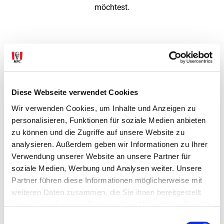
möchtest.
Diese Webseite verwendet Cookies
Wir verwenden Cookies, um Inhalte und Anzeigen zu
personalisieren, Funktionen für soziale Medien anbieten
zu können und die Zugriffe auf unsere Website zu
analysieren. Außerdem geben wir Informationen zu Ihrer
Verwendung unserer Website an unsere Partner für
soziale Medien, Werbung und Analysen weiter. Unsere
Schritt 4:
Partner führen diese Informationen möglicherweise mit
Klicke auf Kassa. Bei der ersten Bestellung musst du ein
weiteren Daten zusammen, die Sie ihnen bereitgestellt
Kundenkonto mit Namen, Telefonnummer und
haben oder die sie im Rahmen Ihrer Nutzung der Dienste
Kreditkarte/Bankomatkarte anlegen*.
gesammelt haben.
Einwilligungsauswahl