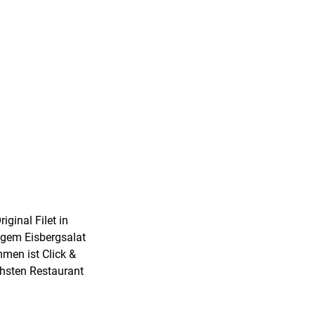
ginal Filet in
igem Eisbergsalat
men ist Click &
chsten Restaurant