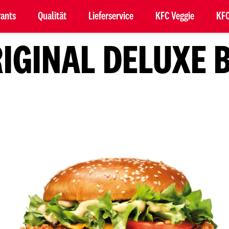
rants
Qualität
Lieferservice
KFC Veggie
KFC
RIGINAL DELUXE 