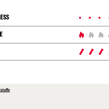
NESS
E
zstoffe