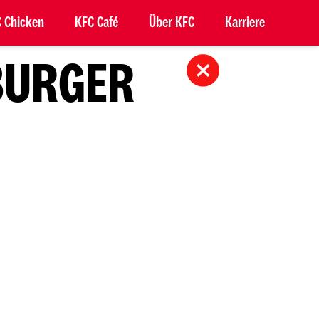
 Chicken
KFC Café
Über KFC
Karriere
BURGER