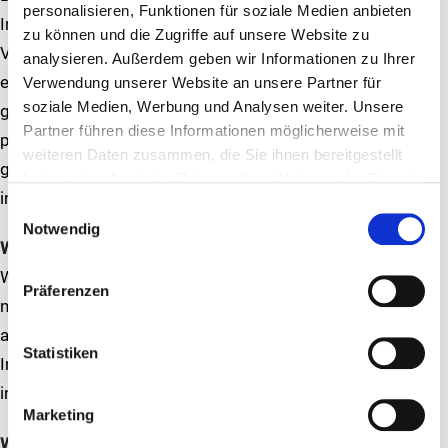
personalisieren, Funktionen für soziale Medien anbieten
Informationen steht das Pressebüro gerne zur
zu können und die Zugriffe auf unsere Website zu
Verfügung. Bei Interesse an bestimmten Bildern muss
analysieren. Außerdem geben wir Informationen zu Ihrer
einfach eine E-Mail mit Namen, E-Mail-Adresse, dem
Verwendung unserer Website an unsere Partner für
soziale Medien, Werbung und Analysen weiter. Unsere
geplanten Verwendungszweck sowie dem Bildnamen
Partner führen diese Informationen möglicherweise mit
per Mail geschickt werden und wir senden das
weiteren Daten zusammen, die Sie ihnen bereitgestellt
gewünschte Material zu.
haben oder die sie im Rahmen Ihrer Nutzung der Dienste
info@qweurope.com
gesammelt haben.
Einwilligungsauswahl
Notwendig
Wir bieten neue Karrierechancen:
Wir sind auf Expansionskurs und suchen immer nach
Präferenzen
neuen Talenten für unsere Restaurants. Alle aktuell
ausgeschriebenen Stellen findest du unter Karriere,
Statistiken
Initiativbewerbung bitte direkt schicken an:
info@qweurope.com
Marketing
Wir wollen wachsen: