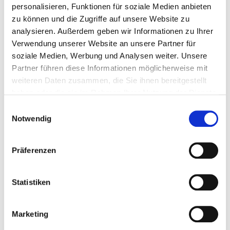
personalisieren, Funktionen für soziale Medien anbieten
zu können und die Zugriffe auf unsere Website zu
analysieren. Außerdem geben wir Informationen zu Ihrer
BESTELLUNG / LIEFERUNG
Verwendung unserer Website an unsere Partner für
soziale Medien, Werbung und Analysen weiter. Unsere
Partner führen diese Informationen möglicherweise mit
CLICK & COLLECT
weiteren Daten zusammen, die Sie ihnen bereitgestellt
haben oder die sie im Rahmen Ihrer Nutzung der Dienste
gesammelt haben.
Einwilligungsauswahl
FOODORA
Notwendig
LIEFERANDO
Präferenzen
Statistiken
Marketing
ROUTE PLANEN