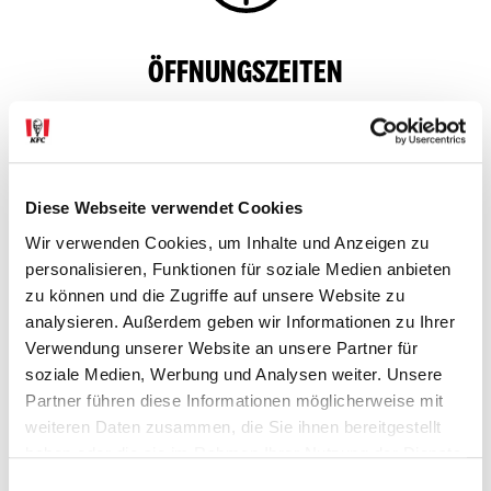
ÖFFNUNGSZEITEN
Montag bis Donnerstag
10:00 bis 23:00 Uhr
Freitag bis Samstag
10:00 bis 01:00 Uhr
Diese Webseite verwendet Cookies
Sonntag
Wir verwenden Cookies, um Inhalte und Anzeigen zu
10:00 bis 23:00 Uhr
personalisieren, Funktionen für soziale Medien anbieten
Zustellzeiten via
zu können und die Zugriffe auf unsere Website zu
Foodora/Lieferando
analysieren. Außerdem geben wir Informationen zu Ihrer
Montag bis Sonntag
Verwendung unserer Website an unsere Partner für
10:00 bis 22:00 Uhr
soziale Medien, Werbung und Analysen weiter. Unsere
Partner führen diese Informationen möglicherweise mit
weiteren Daten zusammen, die Sie ihnen bereitgestellt
haben oder die sie im Rahmen Ihrer Nutzung der Dienste
gesammelt haben.
Einwilligungsauswahl