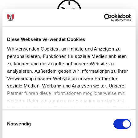
ÖFFNUNGSZEITEN
Diese Webseite verwendet Cookies
Wir verwenden Cookies, um Inhalte und Anzeigen zu
Montag bis Sonntag
personalisieren, Funktionen für soziale Medien anbieten
11:00 bis 21:00 Uhr
zu können und die Zugriffe auf unsere Website zu
analysieren. Außerdem geben wir Informationen zu Ihrer
Verwendung unserer Website an unsere Partner für
soziale Medien, Werbung und Analysen weiter. Unsere
Partner führen diese Informationen möglicherweise mit
ROUTE PLANEN
weiteren Daten zusammen, die Sie ihnen bereitgestellt
haben oder die sie im Rahmen Ihrer Nutzung der Dienste
gesammelt haben.
Einwilligungsauswahl
ANFRAGE SCHICKEN
Notwendig