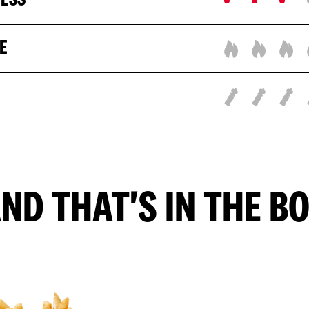
NESS
E
ND THAT'S IN THE B