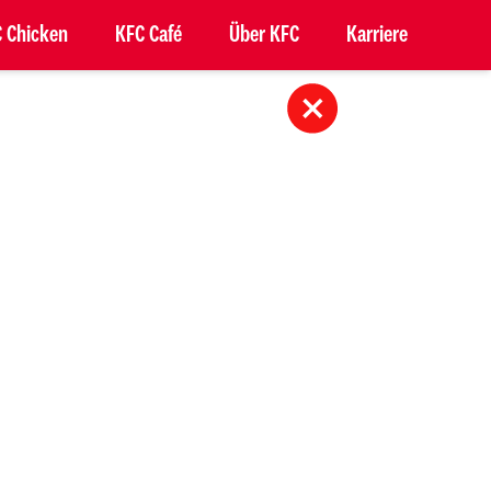
 Chicken
KFC Café
Über KFC
Karriere