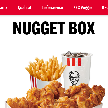
rants
Qualität
Lieferservice
KFC Veggie
KFC
NUGGET BOX