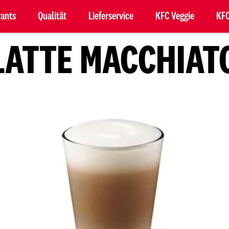
rants
Qualität
Lieferservice
KFC Veggie
KFC
LATTE MACCHIAT