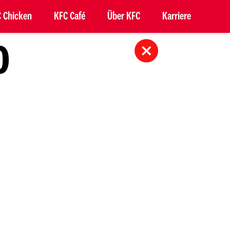
 Chicken
KFC Café
Über KFC
Karriere
O