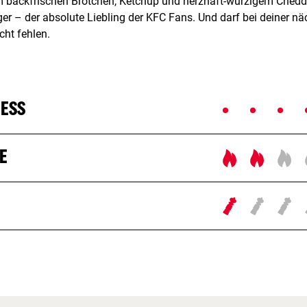
m backfrischen Brötchen, Ketchup und herzhaft-würzigem Chedda
r – der absolute Liebling der KFC Fans. Und darf bei deiner nä
cht fehlen.
NESS
E