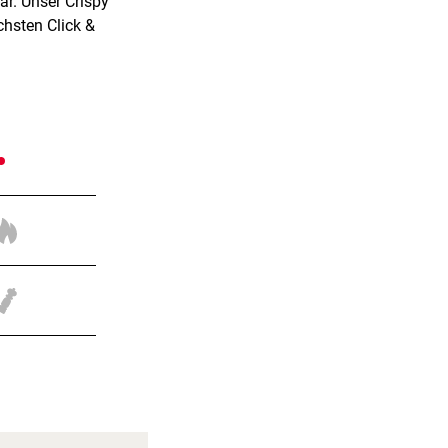
r. Unser Crispy
chsten Click &