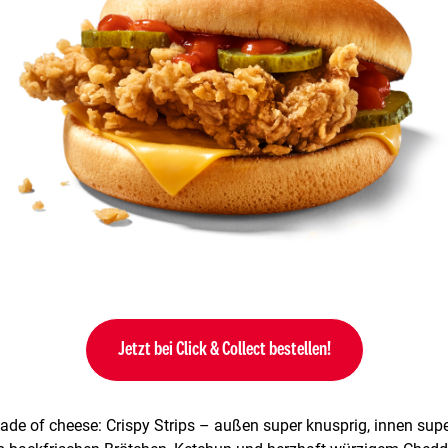
Jetzt bei Click & Collect bestellen!
de of cheese: Crispy Strips – außen super knusprig, innen supe