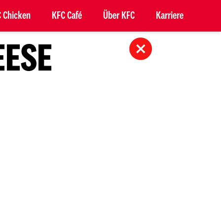
 Chicken
KFC Café
Über KFC
Karriere
EESE