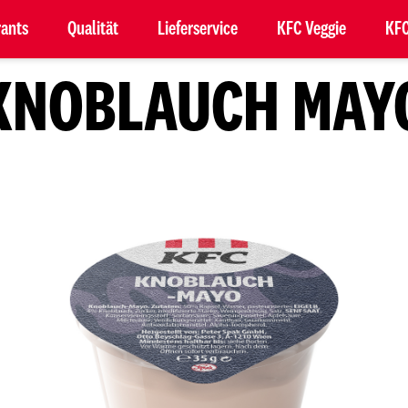
rants
Qualität
Lieferservice
KFC Veggie
KFC
KNOBLAUCH MAY