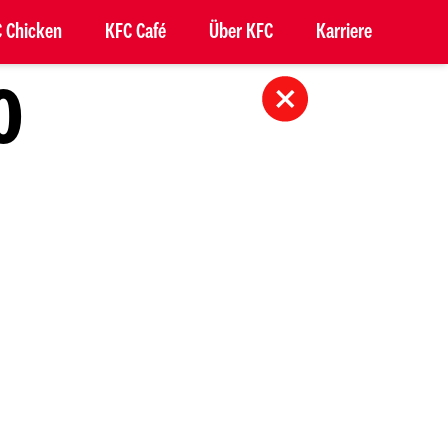
 Chicken
KFC Café
Über KFC
Karriere
O