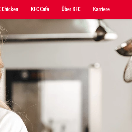
 Chicken
KFC Café
Über KFC
Karriere