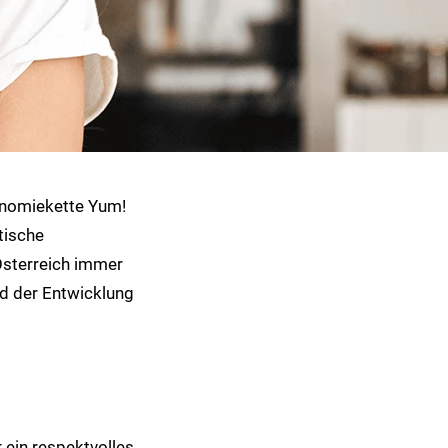
ronomiekette Yum!
tische
Österreich immer
d der Entwicklung
r ein respektvolles