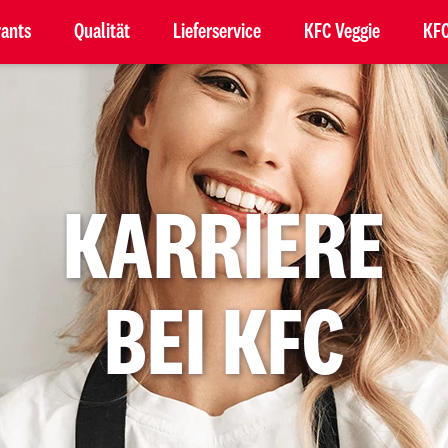
rants
Qualität
Lieferservice
KFC Veggie
KFC
KARRIERE
BEI KFC